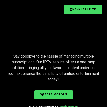
KANALER LISTE
Say goodbye to the hassle of managing multiple
subscriptions. Our IPTV service offers a one-stop
solution, bringing all your favorite content under one
roof. Experience the simplicity of unified entertainment
today!
START MOROEN
★
★
★
★
★
8.714 anmeldelser